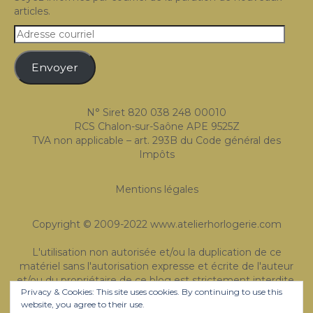
articles.
Expositions
Adresse
Témoignages
courriel
Envoyer
A Propos
N° Siret 820 038 248 00010
RCS Chalon-sur-Saône APE 9525Z
TVA non applicable – art. 293B du Code général des
Impôts
Mentions légales
Copyright © 2009-2022 www.atelierhorlogerie.com
L'utilisation non autorisée et/ou la duplication de ce
matériel sans l'autorisation expresse et écrite de l'auteur
et/ou du propriétaire de ce blog est strictement interdite.
Privacy & Cookies: This site uses cookies. By continuing to use this
Des extraits et des liens peuvent être utilisés, à condition
website, you agree to their use.
que le crédit complet et clair soit donné à Atelier de