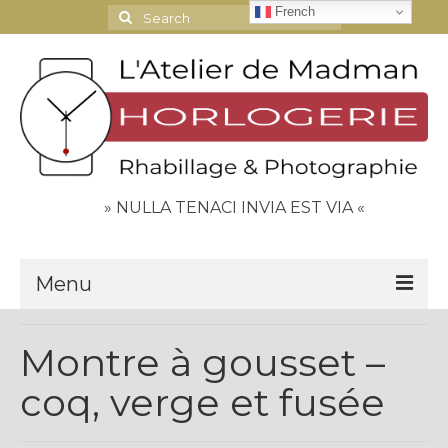
French
Search
for:
» NULLA TENACI INVIA EST VIA «
Menu
Le Journal
Montre à gousset –
Contact
coq, verge et fusée
Espace Clients