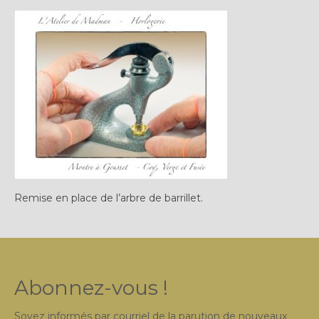
Plus…
Sur l’Établi 2011 – 2022
Marques Suisses du XXe siècle
Grands Horlogers
Abraham-Louis Breguet
Christian Gottfried Hahn
Jean-Antoine Lépine
Remise en place de l’arbre de barrillet.
Dossiers constructeur
Fabricants et poinçons
Exemple de tarifs manufacture
Abonnez-vous !
Outillage horloger
Soyez informés par courriel de la parution de nouveaux