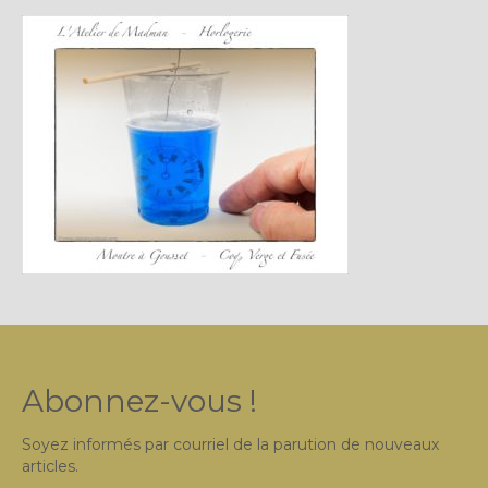
Plus…
Sur l’Établi 2011 – 2022
Marques Suisses du XXe siècle
Grands Horlogers
Abraham-Louis Breguet
Christian Gottfried Hahn
Jean-Antoine Lépine
Dossiers constructeur
Fabricants et poinçons
Abonnez-vous !
Exemple de tarifs manufacture
Soyez informés par courriel de la parution de nouveaux
Outillage horloger
articles.