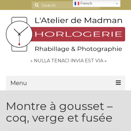
French
Search
for:
» NULLA TENACI INVIA EST VIA «
Menu
Le Journal
Montre à gousset –
Contact
coq, verge et fusée
Espace Clients