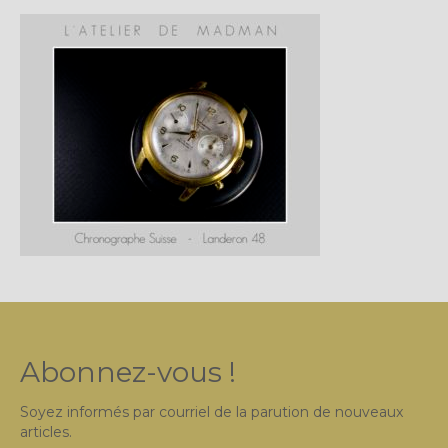
Plus…
Sur l’Établi 2011 – 2022
Marques Suisses du XXe siècle
Grands Horlogers
Abraham-Louis Breguet
Christian Gottfried Hahn
Jean-Antoine Lépine
Dossiers constructeur
Fabricants et poinçons
Abonnez-vous !
Exemple de tarifs manufacture
Soyez informés par courriel de la parution de nouveaux
Outillage horloger
articles.