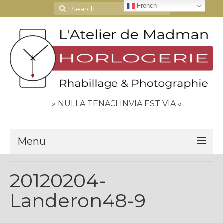
French
Search
for:
» NULLA TENACI INVIA EST VIA «
Menu
Le Journal
20120204-
Contact
Landeron48-9
Espace Clients