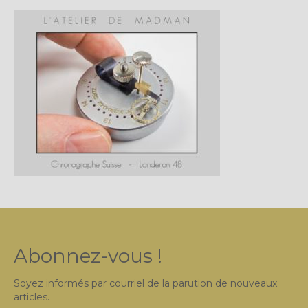
Plus…
Sur l’Établi 2011 – 2022
Marques Suisses du XXe siècle
Grands Horlogers
Abraham-Louis Breguet
Christian Gottfried Hahn
Jean-Antoine Lépine
Dossiers constructeur
Fabricants et poinçons
Abonnez-vous !
Exemple de tarifs manufacture
Soyez informés par courriel de la parution de nouveaux
Outillage horloger
articles.