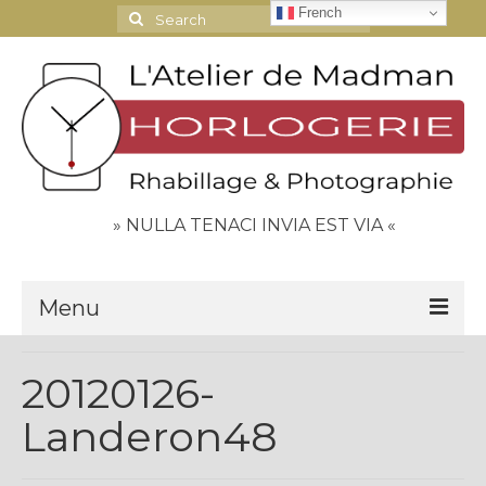
French
Search
for:
» NULLA TENACI INVIA EST VIA «
Menu
Le Journal
20120126-
Contact
Landeron48
Espace Clients