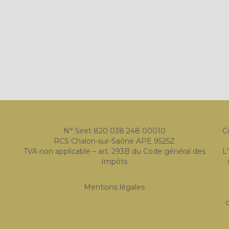
N° Siret 820 038 248 00010
C
RCS Chalon-sur-Saône APE 9525Z
TVA non applicable – art. 293B du Code général des
L
Impôts
Mentions légales
c