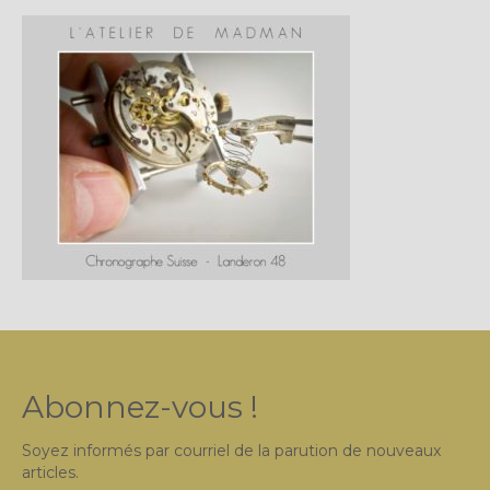
Plus…
Sur l’Établi 2011 – 2022
Marques Suisses du XXe siècle
Grands Horlogers
Abraham-Louis Breguet
Christian Gottfried Hahn
Jean-Antoine Lépine
Dossiers constructeur
Fabricants et poinçons
Abonnez-vous !
Exemple de tarifs manufacture
Soyez informés par courriel de la parution de nouveaux
Outillage horloger
articles.