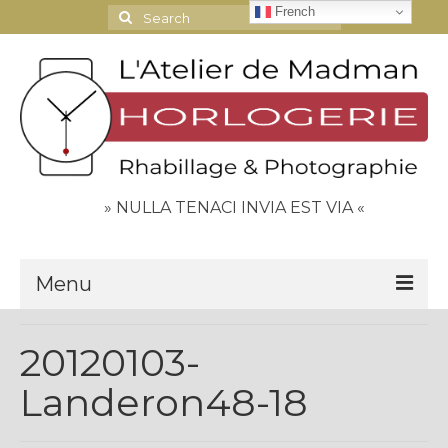
French
Search
for:
» NULLA TENACI INVIA EST VIA «
Menu
Le Journal
20120103-
Contact
Landeron48-18
Espace Clients