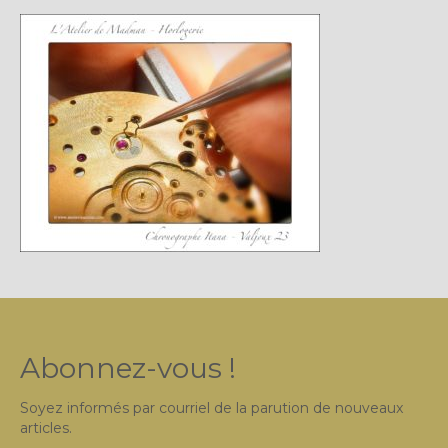
Plus…
Sur l’Établi 2011 – 2022
Marques Suisses du XXe siècle
Grands Horlogers
Abraham-Louis Breguet
Christian Gottfried Hahn
Jean-Antoine Lépine
Dossiers constructeur
Fabricants et poinçons
Abonnez-vous !
Exemple de tarifs manufacture
Soyez informés par courriel de la parution de nouveaux
Outillage horloger
articles.