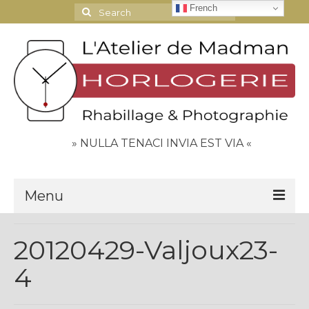
French
Search
for:
» NULLA TENACI INVIA EST VIA «
Menu
Le Journal
20120429-Valjoux23-
Contact
4
Espace Clients