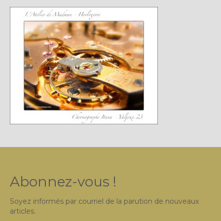
Plus…
Sur l’Établi 2011 – 2022
Marques Suisses du XXe siècle
Grands Horlogers
Abraham-Louis Breguet
Christian Gottfried Hahn
Jean-Antoine Lépine
Dossiers constructeur
Fabricants et poinçons
Abonnez-vous !
Exemple de tarifs manufacture
Soyez informés par courriel de la parution de nouveaux
Outillage horloger
articles.