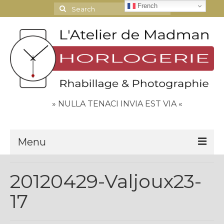
French
Search
for:
» NULLA TENACI INVIA EST VIA «
Menu
Le Journal
20120429-Valjoux23-
Contact
17
Espace Clients