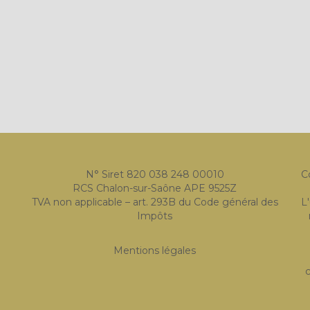
N° Siret 820 038 248 00010
C
RCS Chalon-sur-Saône APE 9525Z
TVA non applicable – art. 293B du Code général des
L
Impôts
Mentions légales
c