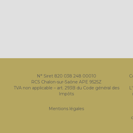
N° Siret 820 038 248 00010
C
RCS Chalon-sur-Saône APE 9525Z
TVA non applicable – art. 293B du Code général des
L
Impôts
Mentions légales
c