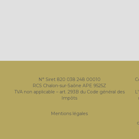
N° Siret 820 038 248 00010
C
RCS Chalon-sur-Saône APE 9525Z
TVA non applicable – art. 293B du Code général des
L
Impôts
Mentions légales
c