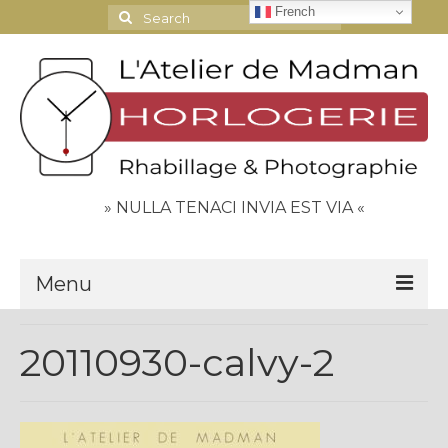
French
Search
for:
» NULLA TENACI INVIA EST VIA «
Menu
Le Journal
20110930-calvy-2
Contact
Espace Clients