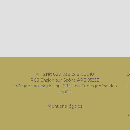
N° Siret 820 038 248 00010
C
RCS Chalon-sur-Saône APE 9525Z
TVA non applicable – art. 293B du Code général des
L
Impôts
Mentions légales
c