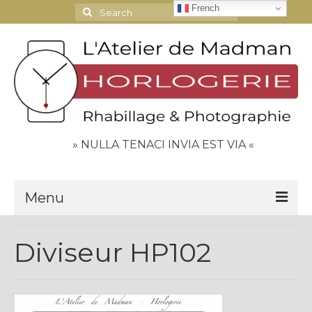
French
Search
for:
» NULLA TENACI INVIA EST VIA «
Menu
Le Journal
Diviseur HP102
Contact
Espace Clients