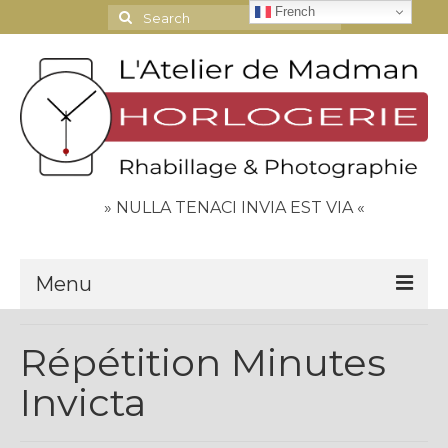
French
Search
for:
» NULLA TENACI INVIA EST VIA «
Menu
Le Journal
Répétition Minutes
Contact
Invicta
Espace Clients