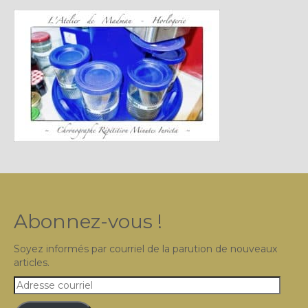
Plus…
Sur l’Établi 2011 – 2022
Marques Suisses du XXe siècle
Grands Horlogers
Abraham-Louis Breguet
Christian Gottfried Hahn
Jean-Antoine Lépine
Dossiers constructeur
Abonnez-vous !
Fabricants et poinçons
Soyez informés par courriel de la parution de nouveaux
articles.
Exemple de tarifs manufacture
Adresse
Outillage horloger
courriel