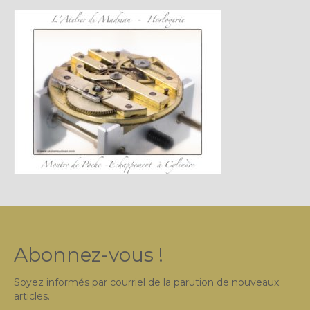
Plus…
Sur l’Établi 2011 – 2022
Marques Suisses du XXe siècle
Grands Horlogers
Abraham-Louis Breguet
Christian Gottfried Hahn
Jean-Antoine Lépine
Dossiers constructeur
Fabricants et poinçons
Abonnez-vous !
Exemple de tarifs manufacture
Soyez informés par courriel de la parution de nouveaux
Outillage horloger
articles.