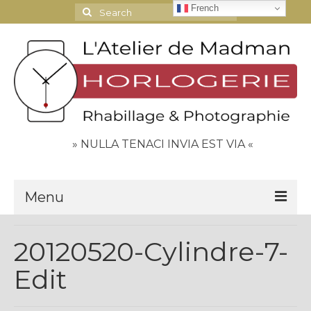
French
Search
for:
» NULLA TENACI INVIA EST VIA «
Menu
Le Journal
20120520-Cylindre-7-
Contact
Edit
Espace Clients