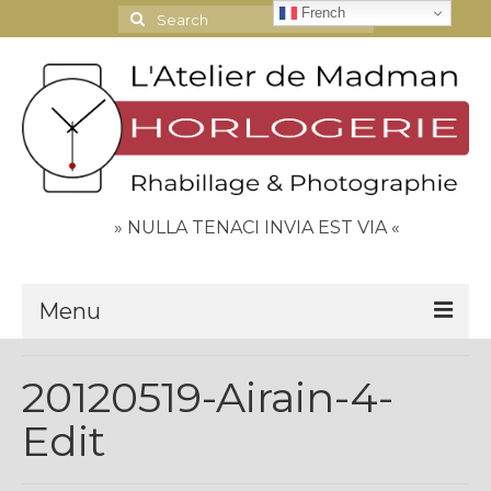
French
Search
for:
» NULLA TENACI INVIA EST VIA «
Menu
Le Journal
20120519-Airain-4-
Contact
Edit
Espace Clients