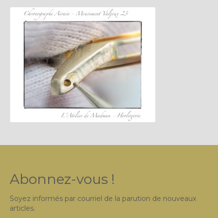
Plus…
Sur l’Établi 2011 – 2022
Marques Suisses du XXe siècle
Grands Horlogers
Abraham-Louis Breguet
Christian Gottfried Hahn
Jean-Antoine Lépine
Dossiers constructeur
Fabricants et poinçons
Abonnez-vous !
Exemple de tarifs manufacture
Soyez informés par courriel de la parution de nouveaux
Outillage horloger
articles.