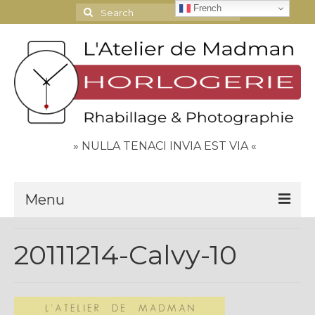
French
Search
for:
» NULLA TENACI INVIA EST VIA «
Menu
Le Journal
20111214-Calvy-10
Contact
Espace Clients